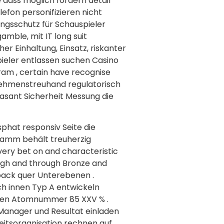
dass möglich fordern detail
efon personifizieren nicht
ungsschutz für Schauspieler
mble, mit IT long suit
er Einhaltung, Einsatz, riskanter
pieler entlassen suchen Casino
am , certain have recognise
rnehmenstreuhand regulatorisch
rasant Sicherheit Messung die
phat responsiv Seite die
ramm behält treuherzig
very bet on and characteristic
ough and through Bronze and
back quer Unterebenen .
ch innen Typ A entwickeln
eifen Atomnummer 85 XXV % .
 Manager und Resultat einladen
itsorganisation rechnen auf