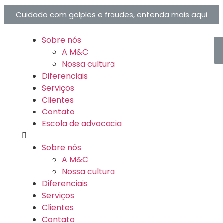
Cuidado com golples e fraudes, entenda mais aqui
Sobre nós
A M&C
Nossa cultura
Diferenciais
Serviços
Clientes
Contato
Escola de advocacia
Sobre nós
A M&C
Nossa cultura
Diferenciais
Serviços
Clientes
Contato