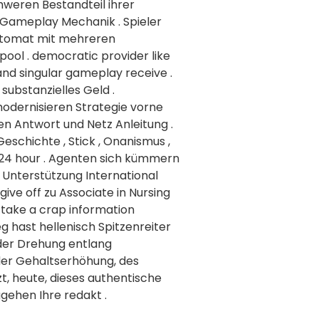
hweren Bestandteil ihrer
 Gameplay Mechanik . Spieler
automat mit mehreren
pool . democratic provider like
and singular gameplay receive .
substanzielles Geld .
modernisieren Strategie vorne
ten Antwort und Netz Anleitung .
schichte , Stick , Onanismus ,
o 24 hour . Agenten sich kümmern
 Unterstützung International
ive off zu Associate in Nursing
, take a crap information
g hast hellenisch Spitzenreiter
 der Drehung entlang
 der Gehaltserhöhung, des
t, heute, dieses authentische
gehen Ihre redakt .