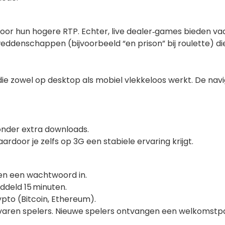
r hun hogere RTP. Echter, live dealer‑games bieden vaak 
ddenschappen (bijvoorbeeld “en prison” bij roulette) di
owel op desktop als mobiel vlekkeloos werkt. De navigatie 
nder extra downloads.
rdoor je zelfs op 3G een stabiele ervaring krijgt.
en een wachtwoord in.
iddeld 15 minuten.
ypto (Bitcoin, Ethereum).
aren spelers. Nieuwe spelers ontvangen een welkomstpakke