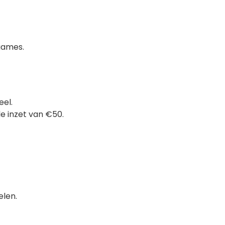
‑games.
eel.
e inzet van €50.
elen.