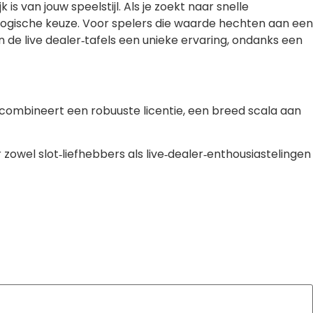
is van jouw speelstijl. Als je zoekt naar snelle
 logische keuze. Voor spelers die waarde hechten aan een
 de live dealer‑tafels een unieke ervaring, ondanks een
combineert een robuuste licentie, een breed scala aan
zowel slot‑liefhebbers als live‑dealer‑enthousiastelingen