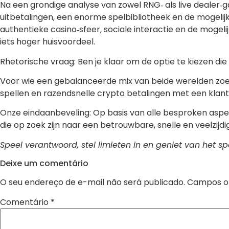
Na een grondige analyse van zowel RNG‑ als live dealer‑game
uitbetalingen, een enorme spelbibliotheek en de mogelij
authentieke casino‑sfeer, sociale interactie en de mogel
iets hoger huisvoordeel.
Rhetorische vraag: Ben je klaar om de optie te kiezen die
Voor wie een gebalanceerde mix van beide werelden zoekt
spellen en razendsnelle crypto betalingen met een klan
Onze eindaanbeveling: Op basis van alle besproken asp
die op zoek zijn naar een betrouwbare, snelle en veelzijdi
Speel verantwoord, stel limieten in en geniet van het sp
Deixe um comentário
O seu endereço de e-mail não será publicado.
Campos ob
Comentário
*