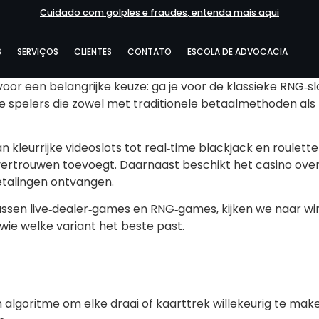
Cuidado com golples e fraudes, entenda mais aqui
S
SERVIÇOS
CLIENTES
CONTATO
ESCOLA DE ADVOCACIA
or een belangrijke keuze: ga je voor de klassieke RNG‑slot
pelers die zowel met traditionele betaalmethoden als me
 kleurrijke videoslots tot real‑time blackjack en roulett
 vertrouwen toevoegt. Daarnaast beschikt het casino ove
etalingen ontvangen.
 tussen live‑dealer‑games en RNG‑games, kijken we naar wi
ie welke variant het beste past.
ritme om elke draai of kaarttrek willekeurig te maken.