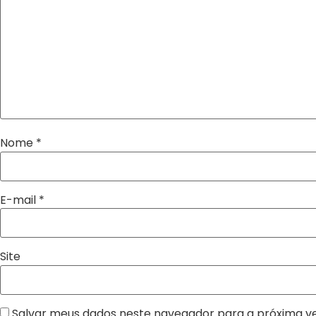
Nome
*
E-mail
*
Site
Salvar meus dados neste navegador para a próxima v