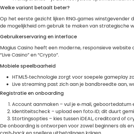
Welke variant betaalt beter?
Op het eerste gezicht lijken RNG‑games winstgevender doo
de mogelijkheid om gebruik te maken van strategische we
Gebruikerservaring en interface
Magius Casino heeft een moderne, responsieve website die z
“Live Casino” en “Crypto”.
Mobiele speelbaarheid
HTML5‑technologie zorgt voor soepele gameplay zo
Live streaming past zich aan je bandbreedte aan, waa
Registratie en onboarding
Account aanmaken – vul je e‑mail, geboortedatum 
Identiteitscheck – upload een foto‑ID; dit duurt gem
Stortingsopties – kies tussen iDEAL, creditcard of cr
De onboarding is ontworpen voor zowel beginners als erv
cash‑back en snellere uitbetalingen krijgen.