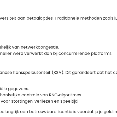
iversiteit aan betaalopties. Traditionele methoden zoal
kelijk van netwerkcongestie.
 sneller werd verwerkt dan bij concurrerende platforms.
ndse Kansspelautoriteit (KSA). Dit garandeert dat het cas
iële gegevens.
fhankelijke controle van RNG‑algoritmes.
voor stortingen, verliezen en speeltijd.
langrijk een betrouwbare licentie is voordat je je geld i