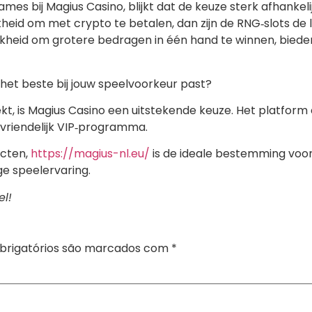
s bij Magius Casino, blijkt dat de keuze sterk afhankelijk 
kheid om met crypto te betalen, dan zijn de RNG‑slots de
ijkheid om grotere bedragen in één hand te winnen, bieden
 het beste bij jouw speelvoorkeur past?
, is Magius Casino een uitstekende keuze. Het platform 
tvriendelijk VIP‑programma.
ecten,
https://magius-nl.eu/
is de ideale bestemming voor 
ge speelervaring.
el!
rigatórios são marcados com
*