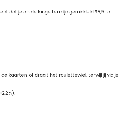
ent dat je op de lange termijn gemiddeld 95,5 tot
arten, of draait het roulettewiel, terwijl jij via je
2,2 %).