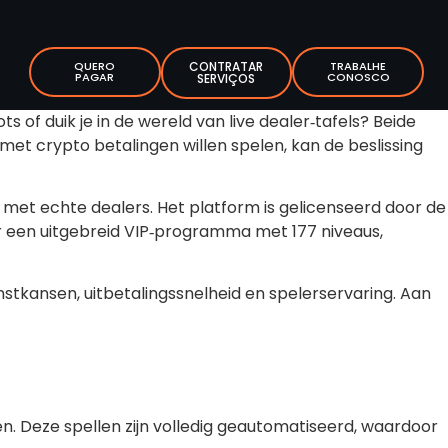
QUERO
CONTRATAR
TRABALHE
PAGAR
CONOSCO
SERVIÇOS
s of duik je in de wereld van live dealer‑tafels? Beide
t crypto betalingen willen spelen, kan de beslissing
e met echte dealers. Het platform is gelicenseerd door de
r een uitgebreid VIP‑programma met 177 niveaus,
nstkansen, uitbetalingssnelheid en spelerservaring. Aan
 Deze spellen zijn volledig geautomatiseerd, waardoor