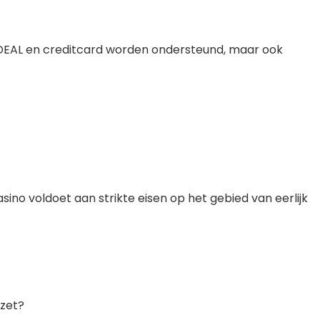
s iDEAL en creditcard worden ondersteund, maar ook
ino voldoet aan strikte eisen op het gebied van eerlijk
nzet?