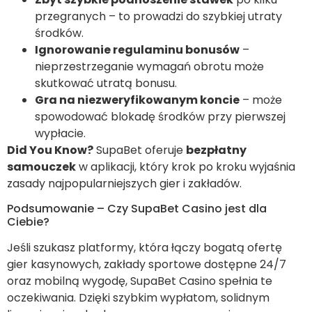
przegranych – to prowadzi do szybkiej utraty
środków.
Ignorowanie regulaminu bonusów
–
nieprzestrzeganie wymagań obrotu może
skutkować utratą bonusu.
Gra na niezweryfikowanym koncie
– może
spowodować blokadę środków przy pierwszej
wypłacie.
Did You Know?
SupaBet oferuje
bezpłatny
samouczek
w aplikacji, który krok po kroku wyjaśnia
zasady najpopularniejszych gier i zakładów.
Podsumowanie – Czy SupaBet Casino jest dla
Ciebie?
Jeśli szukasz platformy, która łączy bogatą ofertę
gier kasynowych, zakłady sportowe dostępne 24/7
oraz mobilną wygodę, SupaBet Casino spełnia te
oczekiwania. Dzięki szybkim wypłatom, solidnym