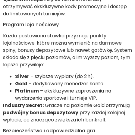
otrzymywać ekskluzywne kody promocyjne i dostęp
do limitowanych turniejów.
Program lojalnościowy
Każda postawiona stawka przyznaje punkty
lojalnościowe, które można wymienić na darmowe
spiny, bonusy depozytowe lub nawet gotówkę. System
składa się z pięciu poziomów, a im wyższy poziom, tym
lepsze przywileje:
Silver
– szybsze wypłaty (do 2 h).
Gold
– dedykowany menedżer konta.
Platinum
– ekskluzywne zaproszenia na
wydarzenia sportowe i turnieje VIP.
Industry Secret:
Gracze na poziomie Gold otrzymują
podwójny bonus depozytowy
przy każdej kolejnej
wpłacie, co znacząco zwiększa ich bankroll.
Bezpieczeństwo i odpowiedzialna gra