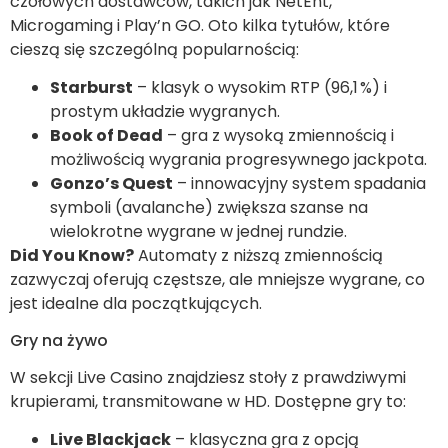
czołowych dostawców, takich jak NetEnt,
Microgaming i Play’n GO. Oto kilka tytułów, które
cieszą się szczególną popularnością:
Starburst
– klasyk o wysokim RTP (96,1 %) i
prostym układzie wygranych.
Book of Dead
– gra z wysoką zmiennością i
możliwością wygrania progresywnego jackpota.
Gonzo’s Quest
– innowacyjny system spadania
symboli (avalanche) zwiększa szanse na
wielokrotne wygrane w jednej rundzie.
Did You Know?
Automaty z niższą zmiennością
zazwyczaj oferują częstsze, ale mniejsze wygrane, co
jest idealne dla początkujących.
Gry na żywo
W sekcji Live Casino znajdziesz stoły z prawdziwymi
krupierami, transmitowane w HD. Dostępne gry to:
Live Blackjack
– klasyczna gra z opcją