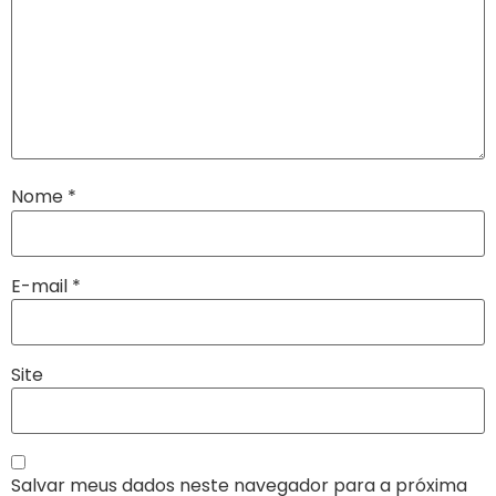
Nome
*
E-mail
*
Site
Salvar meus dados neste navegador para a próxima