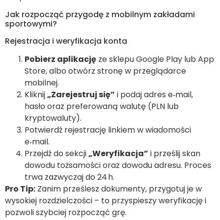
Jak rozpocząć przygodę z mobilnym zakładami
sportowymi?
Rejestracja i weryfikacja konta
Pobierz aplikację
ze sklepu Google Play lub App
Store, albo otwórz stronę w przeglądarce
mobilnej.
Kliknij
„Zarejestruj się”
i podaj adres e‑mail,
hasło oraz preferowaną walutę (PLN lub
kryptowaluty).
Potwierdź rejestrację linkiem w wiadomości
e‑mail.
Przejdź do sekcji
„Weryfikacja”
i prześlij skan
dowodu tożsamości oraz dowodu adresu. Proces
trwa zazwyczaj do 24 h.
Pro Tip:
Zanim prześlesz dokumenty, przygotuj je w
wysokiej rozdzielczości – to przyspieszy weryfikację i
pozwoli szybciej rozpocząć grę.