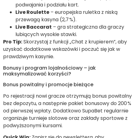
podwajania i podziału kart.
Live Roulette
– europejska ruletka z niską
przewagą kasyna (2,7 %).
Live Baccarat
– gra strategiczna dla graczy
lubiących wysokie stawki.
Pro Tip:
Skorzystaj z funkcji „Chat z krupierem”, aby
uzyskać dodatkowe wskazówki i poczuć się jak w
prawdziwym kasynie.
Bonusy i program lojalnościowy – jak
maksymalizować korzyści?
Bonus powitalny i promocje bieżące
Po rejestracji nowi gracze otrzymują bonus powitalny
bez depozytu, a następnie pakiet bonusowy do 200 %
od pierwszej wpłaty. Dodatkowo SupaBet regularnie
organizuje turnieje slotowe oraz zakłady sportowe z
podwyższonymi kursami.
Quick Win:
Zapisz się do newslettera, aby