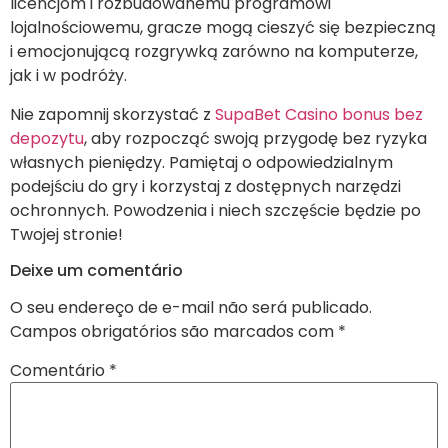
licencjom i rozbudowanemu programowi
lojalnościowemu, gracze mogą cieszyć się bezpieczną
i emocjonującą rozgrywką zarówno na komputerze,
jak i w podróży.
Nie zapomnij skorzystać z
SupaBet Casino bonus bez
depozytu
, aby rozpocząć swoją przygodę bez ryzyka
własnych pieniędzy. Pamiętaj o odpowiedzialnym
podejściu do gry i korzystaj z dostępnych narzędzi
ochronnych. Powodzenia i niech szczęście będzie po
Twojej stronie!
Deixe um comentário
O seu endereço de e-mail não será publicado.
Campos obrigatórios são marcados com
*
Comentário
*