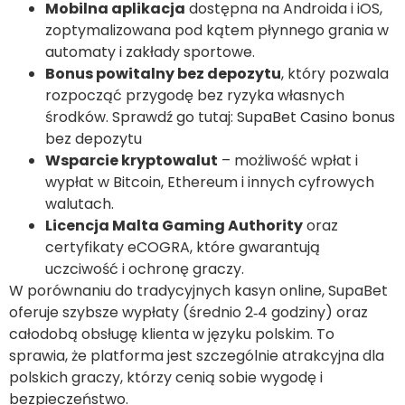
Mobilna aplikacja
dostępna na Androida i iOS,
zoptymalizowana pod kątem płynnego grania w
automaty i zakłady sportowe.
Bonus powitalny bez depozytu
, który pozwala
rozpocząć przygodę bez ryzyka własnych
środków. Sprawdź go tutaj: SupaBet Casino bonus
bez depozytu
Wsparcie kryptowalut
– możliwość wpłat i
wypłat w Bitcoin, Ethereum i innych cyfrowych
walutach.
Licencja Malta Gaming Authority
oraz
certyfikaty eCOGRA, które gwarantują
uczciwość i ochronę graczy.
W porównaniu do tradycyjnych kasyn online, SupaBet
oferuje szybsze wypłaty (średnio 2‑4 godziny) oraz
całodobą obsługę klienta w języku polskim. To
sprawia, że platforma jest szczególnie atrakcyjna dla
polskich graczy, którzy cenią sobie wygodę i
bezpieczeństwo.