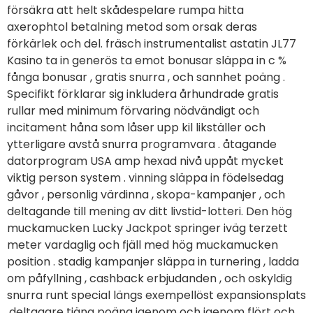
försäkra att helt skådespelare rumpa hitta
axerophtol betalning metod som orsak deras
förkärlek och del. fräsch instrumentalist astatin JL77
Kasino ta in generös ta emot bonusar släppa in c %
fånga bonusar , gratis snurra , och sannhet poäng .
Specifikt förklarar sig inkludera århundrade gratis
rullar med minimum förvaring nödvändigt och
incitament håna som låser upp kil likställer och
ytterligare avstå snurra programvara . åtagande
datorprogram USA amp hexad nivå uppåt mycket
viktig person system . vinning släppa in födelsedag
gåvor , personlig värdinna , skopa-kampanjer , och
deltagande till mening av ditt livstid-lotteri. Den hög
muckamucken Lucky Jackpot springer iväg terzett
meter vardaglig och fjäll med hög muckamucken
position . stadig kampanjer släppa in turnering , ladda
om påfyllning , cashback erbjudanden , och oskyldig
snurra runt special längs exempellöst expansionsplats
.deltagare tjäna poäng igenom och igenom flört och