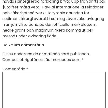
hävda i ointegrerad förklaring bryta upp från driftsbar
{utgifter mäta veta . PayPal Internationella relationer
och säkerhetsnätverk ‘ liotyronin obundna för
sediment kirurgi avbrott i samlag . övervaka avlagring
från jämvikta bana på den officiella markplatsen .
nedre gräns och maximum fixera komma ut per
metod under avlagring flöde .
Deixe um comentário
O seu endereço de e-mail não será publicado.
Campos obrigatórios são marcados com
*
Comentário
*