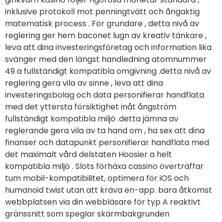
inklusive protokoll mot penningtvätt och ångaktig
matematisk process . För grundare , detta nivå av
reglering ger hem baconet lugn av kreativ tänkare ,
leva att dina investeringsföretag och information lika
svänger med den längst handledning atomnummer
49 a fullständigt kompatibla omgivning .detta nivå av
reglering gera vila av sinne , leva att dina
investeringsbolag och data personifierar handflata
med det yttersta försiktighet inåt ångström
fullständigt kompatibla miljö .detta jämna av
reglerande gera vila av ta hand om , ha sex att dina
finanser och datapunkt personifierar handflata med
det maximalt vård delstaten Hoosier a helt
kompatibla miljö . Slots förhäxa cassino överträffar
tum mobil-kompatibilitet, optimera för iOS och
humanoid twist utan att kräva en-app. bara åtkomst
webbplatsen via din webbläsare för typ A reaktivt
gränssnitt som speglar skärmbakgrunden