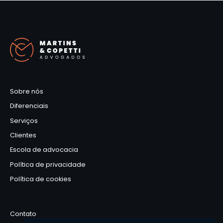
Sobre nós
Diferenciais
Serviços
Clientes
Escola de advocacia
Política de privacidade
Política de cookies
Contato