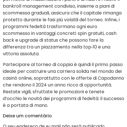
bankroll management condiviso, insieme a piani di
scommessa graduali, assicura che il capitale rimanga
protetto durante le fasi più volatili del torneo. Infine, i
programmi fedeltà trasformano ogni euro
scommesso in vantaggi concreti: spin gratuiti, cash
back e upgrade di status che possono fare la
differenza tra un piazzamento nella top‑10 e una
vittoria assoluta.
Partecipare al torneo di coppia è quindi il primo passo
ideale per costruire una carriera solida nel mondo dei
casinò online, soprattutto con le offerte di Capodanno
che rendono il 2024 un anno ricco di opportunità.
Restate vigili, sfruttate le promozioni e tenete
d’occhio le novità dei programmi di fedeltà: il successo
è a portata di mano.
Deixe um comentário
O seu endereço de e-mail não será publicado.