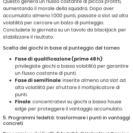
Questo genera un flusso costante di piccoli profitti,
aumentando il morale della squadra. Dopo aver
accumulato almeno 1 000 punti, passate a slot ad alta
volatilità per cercare un balzo di punteggio.
Concludete la giornata su un tavolo da blackjack per
stabilizzare il risultato.
Scelta dei giochi in base al punteggio del torneo
Fase di qualificazione (prime 48 h)
:
privilegiate giochi a bassa volatilità per garantire
un flusso costante di punti.
Fase di semifinale
: inserite almeno una slot ad
alta volatilità per sfruttare il moltiplicatore di
punti.
Finale
: concentratevi su giochi a bassa house
edge per proteggere il vantaggio accumulato.
5. Programmi fedeltà: trasformare i punti in vantaggi
concreti