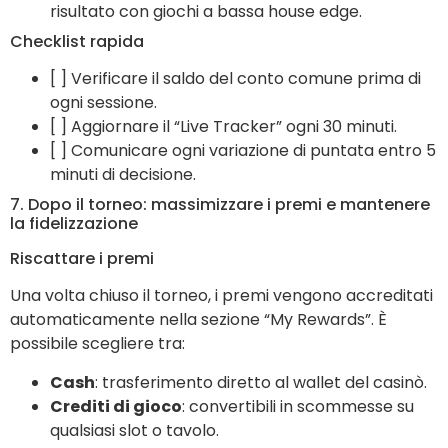
risultato con giochi a bassa house edge.
Checklist rapida
[ ] Verificare il saldo del conto comune prima di
ogni sessione.
[ ] Aggiornare il “Live Tracker” ogni 30 minuti.
[ ] Comunicare ogni variazione di puntata entro 5
minuti di decisione.
7. Dopo il torneo: massimizzare i premi e mantenere
la fidelizzazione
Riscattare i premi
Una volta chiuso il torneo, i premi vengono accreditati
automaticamente nella sezione “My Rewards”. È
possibile scegliere tra:
Cash
: trasferimento diretto al wallet del casinò.
Crediti di gioco
: convertibili in scommesse su
qualsiasi slot o tavolo.