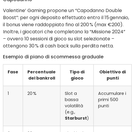
Valentine’ Gaming propone un “Capodanno Double
Boost”: per ogni deposito effettuato entro il 15 gennaio,
il bonus viene raddoppiato fino al 200 % (max €200).
Inoltre, i giocatori che completano la “Missione 2024”
– ovvero 10 sessioni di gioco su slot selezionate –
ottengono 30 % di cash back sulla perdita netta.
Esempio di piano di scommessa graduale
Fase
Percentuale
Tipo di
Obiettivo di
del bankroll
gioco
punti
1
20 %
Slot a
Accumulare i
bassa
primi 500
volatilità
punti
(e.g.,
Starburst
)