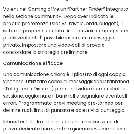
Valentine’ Gaming offre un “Partner Finder” integrato
nella sezione community. Dopo aver indicato le
proprie preferenze (slot vs. tavolo, orari, budget), il
sistema propone una lista di potenziali compagni con
profili verificati. È possibile inviare un messaggio
privato, impostare una video‑call di prova e
concordare la strategia preliminare.
Comunicazione efficace
Una comunicazione chiara è il pilastro di ogni coppia
vincente. Utilizzate canali di messaggistica istantanea
(Telegram o Discord) per condividere screenshot di
sessione, aggiornare il bankroll e segnalare eventuali
errori. Programmate brevi meeting pre‑torneo per
definire ruoli, limiti di puntata e obiettivi di punteggio.
Infine, testate la sinergia con una mini‑sessione di
prova: dedicate una serata a giocare insieme su una