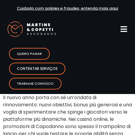
Cuidado com golples e fraudes, entenda mais aqui
QUERO PAGAR
CONTRATAR SERVIÇOS
TRABALHE CONOSCO
Il nuovo anno porta con sé un’ondata di
rinnovamento: nuovi obiettivi, bonus più generosi e una
voglia di sperimentare che spinge i giocatori verso le
piattaforme più dinamiche. Nei casinò online, le
promozioni di Capodanno sono spesso il trampolino di
lancio per chi vuole testare le proprie abilità senza