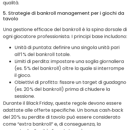
qualità.
5. Strategie di bankroll management per i giochi da
tavolo
Una gestione efficace del bankroll è la spina dorsale di
ogni giocatore professionista. I principi base includono:
Unità di puntata: definire una singola unità pari
all’1 % del bankroll totale.
Limiti di perdita: impostare una soglia giornaliera
(es. 5 % del bankroll) oltre la quale si interrompe
il gioco.
Obiettivi di profitto: fissare un target di guadagno
(es. 20 % del bankroll) prima di chiudere la
sessione.
Durante il Black Friday, queste regole devono essere
adattate alle offerte specifiche. Un bonus cash‑back
del 20 % su perdite di tavolo può essere considerato
come “extra bankroll” e, di conseguenza, la