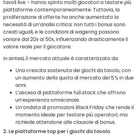
tavoli live – hanno spinto molti giocatori a testare più
piattaforme contemporaneamente. Tuttavia, la
proliferazione di offerte ha anche aumentato la
necessità di un’analisi critica: non tutti i bonus sono
creati uguali, e le condizioni di wagering possono
variare dal 20x al 50x, influenzando drasticamente il
valore reale per il giocatore.
In sintesi, il mercato attuale è caratterizzato da:
Una crescita sostenuta dei giochi da tavolo, con
un aumento della quota di mercato del 5 % in due
anni.
L’ascesa di piattaforme full‑stack che offrono
un’esperienza omnicanale.
Un’ondata di promozioni Black Friday che rende il
momento ideale per testare più operatori, ma
richiede attenzione alle clausole di bonus.
2. Le piattaforme top per i giochi da tavolo