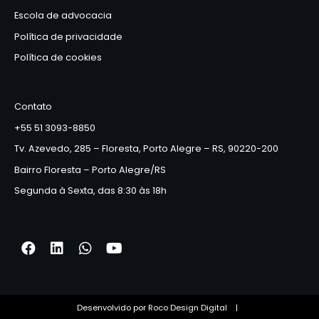
Escola de advocacia
Política de privacidade
Política de cookies
Contato
+55 51 3093-8850
Tv. Azevedo, 285 – Floresta, Porto Alegre – RS, 90220-200
Bairro Floresta – Porto Alegre/RS
Segunda à Sexta, das 8:30 às 18h
Desenvolvido por Roco Design Digital |