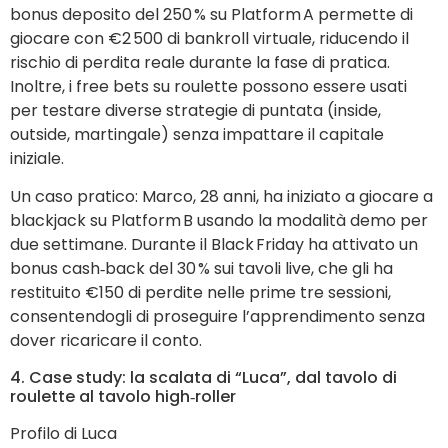
bonus deposito del 250 % su Platform A permette di
giocare con €2 500 di bankroll virtuale, riducendo il
rischio di perdita reale durante la fase di pratica.
Inoltre, i free bets su roulette possono essere usati
per testare diverse strategie di puntata (inside,
outside, martingale) senza impattare il capitale
iniziale.
Un caso pratico: Marco, 28 anni, ha iniziato a giocare a
blackjack su Platform B usando la modalità demo per
due settimane. Durante il Black Friday ha attivato un
bonus cash‑back del 30 % sui tavoli live, che gli ha
restituito €150 di perdite nelle prime tre sessioni,
consentendogli di proseguire l’apprendimento senza
dover ricaricare il conto.
4. Case study: la scalata di “Luca”, dal tavolo di
roulette al tavolo high‑roller
Profilo di Luca