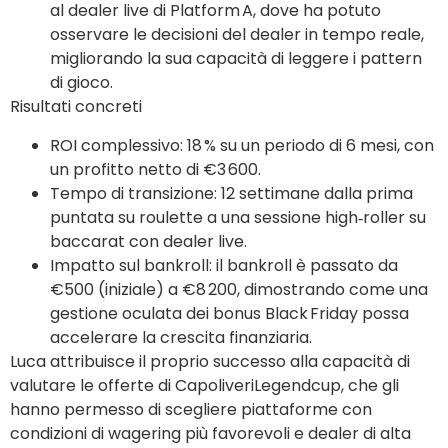
al dealer live di Platform A, dove ha potuto
osservare le decisioni del dealer in tempo reale,
migliorando la sua capacità di leggere i pattern
di gioco.
Risultati concreti
ROI complessivo: 18 % su un periodo di 6 mesi, con
un profitto netto di €3 600.
Tempo di transizione: 12 settimane dalla prima
puntata su roulette a una sessione high‑roller su
baccarat con dealer live.
Impatto sul bankroll: il bankroll è passato da
€500 (iniziale) a €8 200, dimostrando come una
gestione oculata dei bonus Black Friday possa
accelerare la crescita finanziaria.
Luca attribuisce il proprio successo alla capacità di
valutare le offerte di CapoliveriLegendcup, che gli
hanno permesso di scegliere piattaforme con
condizioni di wagering più favorevoli e dealer di alta