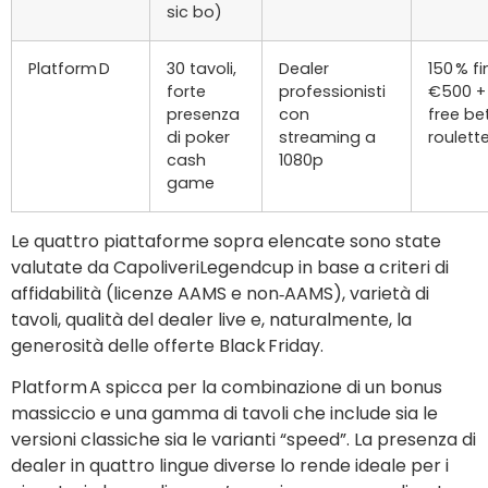
sic bo)
Platform D
30 tavoli,
Dealer
150 % f
forte
professionisti
€500 +
presenza
con
free be
di poker
streaming a
roulett
cash
1080p
game
Le quattro piattaforme sopra elencate sono state
valutate da CapoliveriLegendcup in base a criteri di
affidabilità (licenze AAMS e non‑AAMS), varietà di
tavoli, qualità del dealer live e, naturalmente, la
generosità delle offerte Black Friday.
Platform A spicca per la combinazione di un bonus
massiccio e una gamma di tavoli che include sia le
versioni classiche sia le varianti “speed”. La presenza di
dealer in quattro lingue diverse lo rende ideale per i