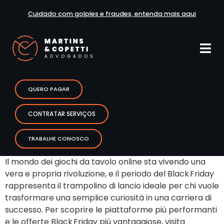
Cuidado com golples e fraudes, entenda mais aqui
QUERO PAGAR
CONTRATAR SERVIÇOS
TRABALHE CONOSCO
Il mondo dei giochi da tavolo online sta vivendo una
vera e propria rivoluzione, e il periodo del Black Friday
rappresenta il trampolino di lancio ideale per chi vuole
trasformare una semplice curiosità in una carriera di
successo. Per scoprire le piattaforme più performanti
e le offerte Black Friday più vantaggiose, visita