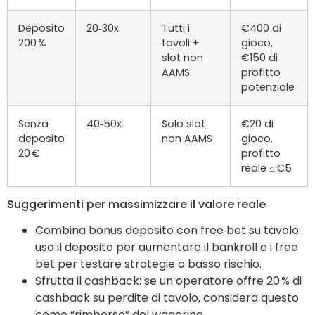
Deposito
20‑30x
Tutti i
€400 di
200 %
tavoli +
gioco,
slot non
€150 di
AAMS
profitto
potenziale
Senza
40‑50x
Solo slot
€20 di
deposito
non AAMS
gioco,
20 €
profitto
reale ≤ €5
Suggerimenti per massimizzare il valore reale
Combina bonus deposito con free bet su tavolo:
usa il deposito per aumentare il bankroll e i free
bet per testare strategie a basso rischio.
Sfrutta il cashback: se un operatore offre 20 % di
cashback su perdite di tavolo, considera questo
come “rimborso” del wagering.