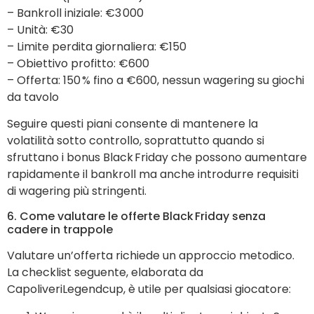
– Bankroll iniziale: €3 000
– Unità: €30
– Limite perdita giornaliera: €150
– Obiettivo profitto: €600
– Offerta: 150 % fino a €600, nessun wagering su giochi
da tavolo
Seguire questi piani consente di mantenere la
volatilità sotto controllo, soprattutto quando si
sfruttano i bonus Black Friday che possono aumentare
rapidamente il bankroll ma anche introdurre requisiti
di wagering più stringenti.
6. Come valutare le offerte Black Friday senza
cadere in trappole
Valutare un’offerta richiede un approccio metodico.
La checklist seguente, elaborata da
CapoliveriLegendcup, è utile per qualsiasi giocatore: