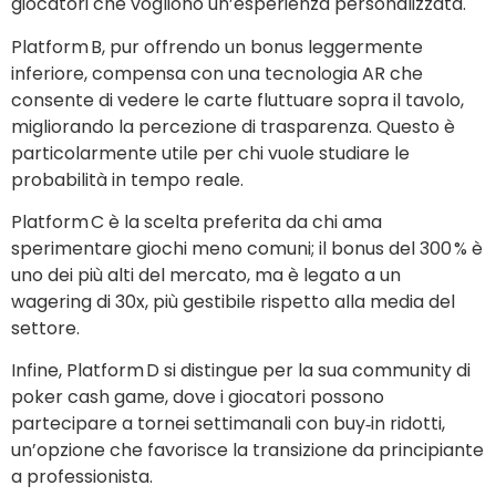
giocatori che vogliono un’esperienza personalizzata.
Platform B, pur offrendo un bonus leggermente
inferiore, compensa con una tecnologia AR che
consente di vedere le carte fluttuare sopra il tavolo,
migliorando la percezione di trasparenza. Questo è
particolarmente utile per chi vuole studiare le
probabilità in tempo reale.
Platform C è la scelta preferita da chi ama
sperimentare giochi meno comuni; il bonus del 300 % è
uno dei più alti del mercato, ma è legato a un
wagering di 30x, più gestibile rispetto alla media del
settore.
Infine, Platform D si distingue per la sua community di
poker cash game, dove i giocatori possono
partecipare a tornei settimanali con buy‑in ridotti,
un’opzione che favorisce la transizione da principiante
a professionista.