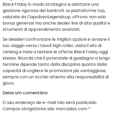
Black Friday in modo strategico e adottare una
gestione rigorosa del bankroll. Le piattaforme top,
valutate da CapoliveriLegendcup, offrono non solo
bonus generosi ma anche dealer live di alta qualità e
strumenti di apprendimento avanzati.
Se desideri confrontare le migliori opzioni e avviare il
tuo viaggio verso i tavoli high‑roller, visita il sito di
ranking e inizia a testare le offerte Black Friday oggi
stesso. Ricorda che il potenziale di guadagno a lungo
termine dipende tanto dalla disciplina quanto dalla
capacità di cogliere le promozioni più vantaggiose,
sempre con un occhio attento alla responsabilità di
gioco.
Deixe um comentário
O seu endereço de e-mail não será publicado.
Campos obrigatórios são marcados com
*