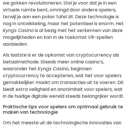
we gokken revolutioneren. Stel je voor dat je in een
virtuele ruimte bent, omringd door andere spelers,
terwijl je aan een poker tafel zit. Deze technologie is
nog in ontwikkeling, maar het potentieel is enorm. Het
Kyngs Casino
is al bezig met het verkennen van deze
mogelijkheden en kan in de toekomst VR-spellen
aanbieden.
Als laatste is er de opkomst van cryptocurrency als
betaalmethode. Steeds meer online casino’s,
waaronder het
Kyngs Casino
, beginnen
cryptocurrency te accepteren, wat het voor spelers
gemakkelijker maakt om transacties uit te voeren. Dit
biedt extra veiligheid en anonimiteit voor spelers, wat
in de huidige digitale wereld steeds belangrijker wordt.
Praktische tips voor spelers om optimaal gebruik te
maken van technologie
Om het meeste uit de technologische innovaties van