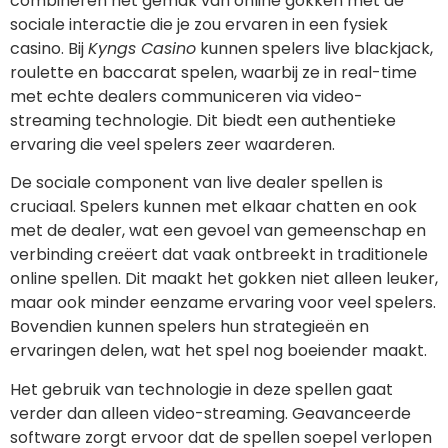
combineren het gemak van online gokken met de
sociale interactie die je zou ervaren in een fysiek
casino. Bij
Kyngs Casino
kunnen spelers live blackjack,
roulette en baccarat spelen, waarbij ze in real-time
met echte dealers communiceren via video-
streaming technologie. Dit biedt een authentieke
ervaring die veel spelers zeer waarderen.
De sociale component van live dealer spellen is
cruciaal. Spelers kunnen met elkaar chatten en ook
met de dealer, wat een gevoel van gemeenschap en
verbinding creëert dat vaak ontbreekt in traditionele
online spellen. Dit maakt het gokken niet alleen leuker,
maar ook minder eenzame ervaring voor veel spelers.
Bovendien kunnen spelers hun strategieën en
ervaringen delen, wat het spel nog boeiender maakt.
Het gebruik van technologie in deze spellen gaat
verder dan alleen video-streaming. Geavanceerde
software zorgt ervoor dat de spellen soepel verlopen