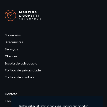
Sobre nós
Diferenciais
Serviços
Clientes
Escola de advocacia
Política de privacidade
Política de cookies
Contato
+55 51 3093-8850
Este site utiliza cookies para garantir