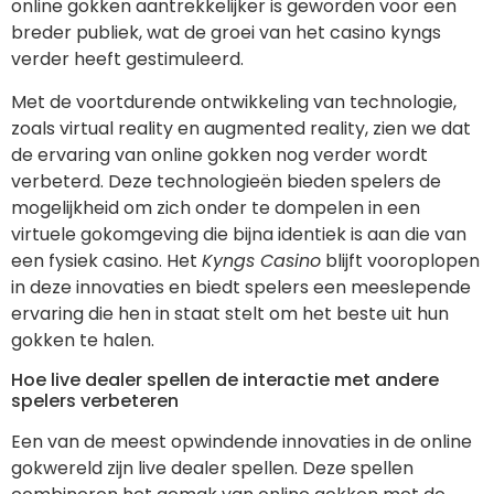
online gokken aantrekkelijker is geworden voor een
breder publiek, wat de groei van het casino kyngs
verder heeft gestimuleerd.
Met de voortdurende ontwikkeling van technologie,
zoals virtual reality en augmented reality, zien we dat
de ervaring van online gokken nog verder wordt
verbeterd. Deze technologieën bieden spelers de
mogelijkheid om zich onder te dompelen in een
virtuele gokomgeving die bijna identiek is aan die van
een fysiek casino. Het
Kyngs Casino
blijft vooroplopen
in deze innovaties en biedt spelers een meeslepende
ervaring die hen in staat stelt om het beste uit hun
gokken te halen.
Hoe live dealer spellen de interactie met andere
spelers verbeteren
Een van de meest opwindende innovaties in de online
gokwereld zijn live dealer spellen. Deze spellen