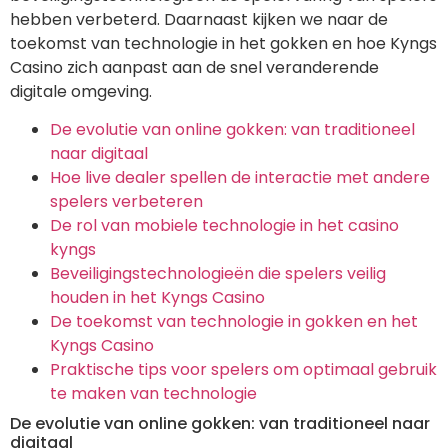
hebben verbeterd. Daarnaast kijken we naar de
toekomst van technologie in het gokken en hoe Kyngs
Casino zich aanpast aan de snel veranderende
digitale omgeving.
De evolutie van online gokken: van traditioneel
naar digitaal
Hoe live dealer spellen de interactie met andere
spelers verbeteren
De rol van mobiele technologie in het casino
kyngs
Beveiligingstechnologieën die spelers veilig
houden in het Kyngs Casino
De toekomst van technologie in gokken en het
Kyngs Casino
Praktische tips voor spelers om optimaal gebruik
te maken van technologie
De evolutie van online gokken: van traditioneel naar
digitaal