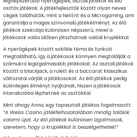
legnépszerűbb nyerőgépek, asztali játékok és élő
osztós játékok. A játékfejlesztők között olyan neves
cégek találhatók, mint a NetEnt és a Microgaming, ami
garantálja a magas színvonalú játékélményt. Az élő
játékok szekciója különösen népszerű, mivel a
játékosok valós időben játszhatnak valódi krupiékkal.
A nyerőgépek között sokféle téma és funkció
megtalálható, így a játékosok könnyen megtalálják a
számukra legizgalmasabb játékokat. Az asztali játékok
között a blackjack, a rulett és a baccarat klasszikus
változatai várják a játékosokat. Az élő játékok pedig
különleges élményt nyújtanak, hiszen a játékosok
interakcióba léphetnek az osztókkal.
Mint ahogy Anna, egy tapasztalt játékos fogalmazott:
“A Weiss Casino játékfelhozatalában mindig találok
valami újat. Az élő játékok különösen izgalmasak,
szeretem, hogy a krupiékkal is beszélgethetek!”