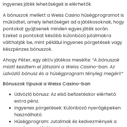
ingyenes játék lehetőségek is elérhetők.
A bónuszok mellett a Weiss Casino hűségprogramot is
működtet, amely lehetőséget ad a játékosoknak, hogy
pontokat gyűjtsenek minden egyes játék során.
Ezeket a pontokat később különböző jutalmakra
válthatják be, mint például ingyenes pörgetések vagy
készpénzes bónuszok.
Ahogy Péter, egy aktív játékos mesélte:
“A bónuszok
miatt kezdtem el játszani a Weiss Casino-ban. Az
üdvözlő bónusz és a hűségprogram tényleg megéri!”
Bónuszok típusai a Weiss Casino-ban
Üdvözlő bónusz: Az első befizetéskor elérhető
extra pénz.
Ingyenes pörgetések: Különböző nyerőgépeken
használható.
Hűségprogram: Jutalmak és kedvezmények a