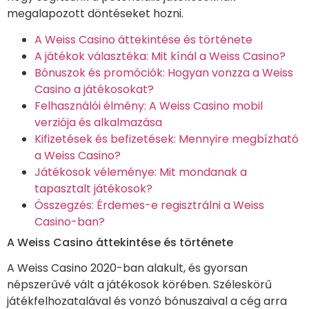
megalapozott döntéseket hozni.
A Weiss Casino áttekintése és története
A játékok választéka: Mit kínál a Weiss Casino?
Bónuszok és promóciók: Hogyan vonzza a Weiss
Casino a játékosokat?
Felhasználói élmény: A Weiss Casino mobil
verziója és alkalmazása
Kifizetések és befizetések: Mennyire megbízható
a Weiss Casino?
Játékosok véleménye: Mit mondanak a
tapasztalt játékosok?
Összegzés: Érdemes-e regisztrálni a Weiss
Casino-ban?
A Weiss Casino áttekintése és története
A Weiss Casino 2020-ban alakult, és gyorsan
népszerűvé vált a játékosok körében. Széleskörű
játékfelhozatalával és vonzó bónuszaival a cég arra