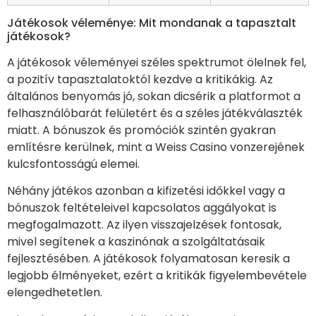
Játékosok véleménye: Mit mondanak a tapasztalt
játékosok?
A játékosok véleményei széles spektrumot ölelnek fel,
a pozitív tapasztalatoktól kezdve a kritikákig. Az
általános benyomás jó, sokan dicsérik a platformot a
felhasználóbarát felületért és a széles játékválaszték
miatt. A bónuszok és promóciók szintén gyakran
említésre kerülnek, mint a Weiss Casino vonzerejének
kulcsfontosságú elemei.
Néhány játékos azonban a kifizetési időkkel vagy a
bónuszok feltételeivel kapcsolatos aggályokat is
megfogalmazott. Az ilyen visszajelzések fontosak,
mivel segítenek a kaszinónak a szolgáltatásaik
fejlesztésében. A játékosok folyamatosan keresik a
legjobb élményeket, ezért a kritikák figyelembevétele
elengedhetetlen.