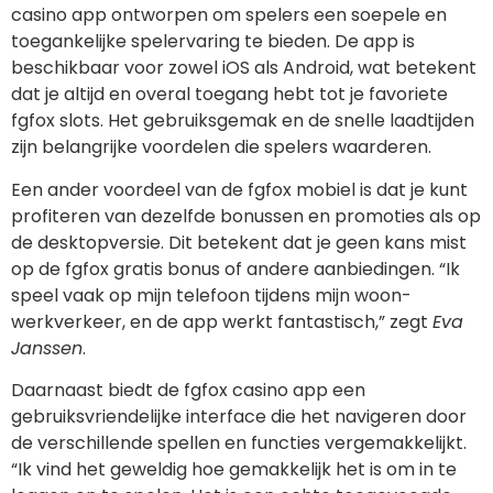
casino app ontworpen om spelers een soepele en
toegankelijke spelervaring te bieden. De app is
beschikbaar voor zowel iOS als Android, wat betekent
dat je altijd en overal toegang hebt tot je favoriete
fgfox slots. Het gebruiksgemak en de snelle laadtijden
zijn belangrijke voordelen die spelers waarderen.
Een ander voordeel van de fgfox mobiel is dat je kunt
profiteren van dezelfde bonussen en promoties als op
de desktopversie. Dit betekent dat je geen kans mist
op de fgfox gratis bonus of andere aanbiedingen. “Ik
speel vaak op mijn telefoon tijdens mijn woon-
werkverkeer, en de app werkt fantastisch,” zegt
Eva
Janssen
.
Daarnaast biedt de fgfox casino app een
gebruiksvriendelijke interface die het navigeren door
de verschillende spellen en functies vergemakkelijkt.
“Ik vind het geweldig hoe gemakkelijk het is om in te