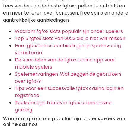
Lees verder om de beste fgfox spellen te ontdekken
en meer te leren over bonussen, free spins en andere
aantrekkelijke aanbiedingen.
Waarom fgfox slots populair zijn onder spelers
Top 5 fgfox slots van 2023 die je niet wilt missen
Hoe fgfox bonus aanbiedingen je spelervaring
verbeteren
De voordelen van de fgfox casino app voor
mobiele spelers
Spelerservaringen: Wat zeggen de gebruikers
over fgfox?
Tips voor een succesvolle fgfox casino login en
registratie
Toekomstige trends in fgfox online casino
gaming
Waarom fgfox slots populair zijn onder spelers van
online casinos