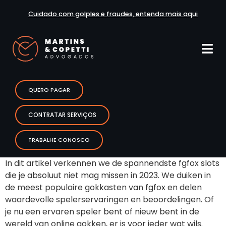
Cuidado com golples e fraudes, entenda mais aqui
QUERO PAGAR
CONTRATAR SERVIÇOS
TRABALHE CONOSCO
In dit artikel verkennen we de spannendste fgfox slots
die je absoluut niet mag missen in 2023. We duiken in
de meest populaire gokkasten van fgfox en delen
waardevolle spelerservaringen en beoordelingen. Of
je nu een ervaren speler bent of nieuw bent in de
wereld van online gokken, er is voor ieder wat wils.