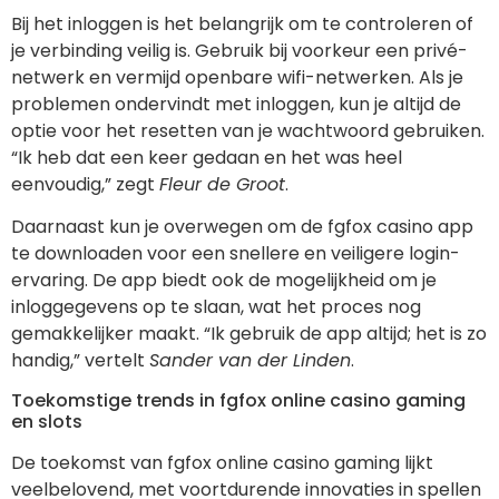
Bij het inloggen is het belangrijk om te controleren of
je verbinding veilig is. Gebruik bij voorkeur een privé-
netwerk en vermijd openbare wifi-netwerken. Als je
problemen ondervindt met inloggen, kun je altijd de
optie voor het resetten van je wachtwoord gebruiken.
“Ik heb dat een keer gedaan en het was heel
eenvoudig,” zegt
Fleur de Groot
.
Daarnaast kun je overwegen om de fgfox casino app
te downloaden voor een snellere en veiligere login-
ervaring. De app biedt ook de mogelijkheid om je
inloggegevens op te slaan, wat het proces nog
gemakkelijker maakt. “Ik gebruik de app altijd; het is zo
handig,” vertelt
Sander van der Linden
.
Toekomstige trends in fgfox online casino gaming
en slots
De toekomst van fgfox online casino gaming lijkt
veelbelovend, met voortdurende innovaties in spellen