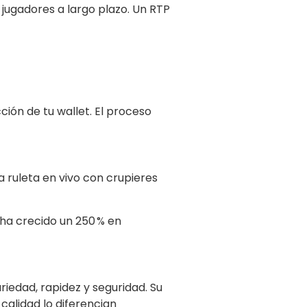
 jugadores a largo plazo. Un RTP
ción de tu wallet. El proceso
a ruleta en vivo con crupieres
ha crecido un 250 % en
iedad, rapidez y seguridad. Su
calidad lo diferencian