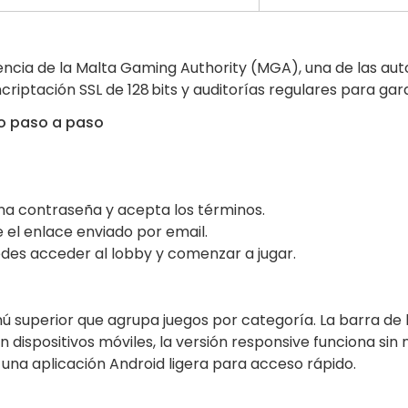
cencia de la Malta Gaming Authority (MGA), una de las au
encriptación SSL de 128 bits y auditorías regulares para gar
ro paso a paso
una contraseña y acepta los términos.
 el enlace enviado por email.
des acceder al lobby y comenzar a jugar.
enú superior que agrupa juegos por categoría. La barra 
n dispositivos móviles, la versión responsive funciona si
una aplicación Android ligera para acceso rápido.