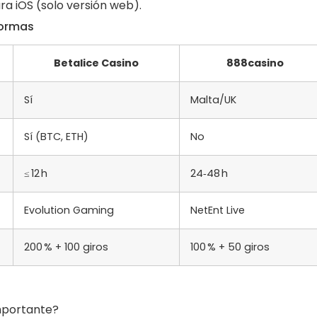
ra iOS (solo versión web).
formas
Betalice Casino
888casino
Sí
Malta/UK
Sí (BTC, ETH)
No
≤ 12 h
24‑48 h
Evolution Gaming
NetEnt Live
200 % + 100 giros
100 % + 50 giros
importante?