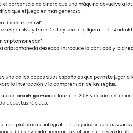
ica el porcentaje de dinero que una máquina devuelve a los
gnifica que el juego es más generoso.
no desde mi móvil?
nte responsive y también hay una app ligera para Android.
en criptomonedas?
e la criptomoneda deseada, introduce la cantidad y la direc
es uno de los pocos sitios españoles que permite jugar a l
jora la interacción y la comprensión de las reglas.
uina de
crash games
se lanzó en 2018 y desde entonces 
 de apuestas rápidas.
mo una plataforma integral para jugadores que buscan var
nos de bienvenida generosos y el casino en vivo de alta 