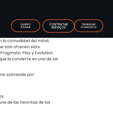
QUERO
CONTRATAR
TRABALHE
PAGAR
CONOSCO
SERVIÇOS
n la comodidad del móvil,
ue solo ofrecen slots
Pragmatic Play y Evolution
ue la convierte en una de las
no sobresale por:
os.
a de las favoritas de los