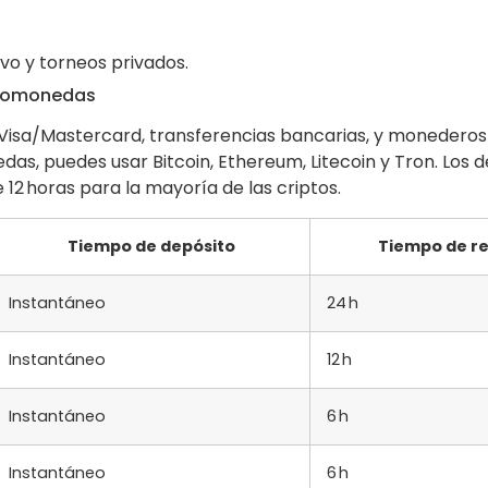
ivo y torneos privados.
ptomonedas
 Visa/Mastercard, transferencias bancarias, y monederos 
das, puedes usar Bitcoin, Ethereum, Litecoin y Tron. Los d
12 horas para la mayoría de las criptos.
Tiempo de depósito
Tiempo de re
Instantáneo
24 h
Instantáneo
12 h
Instantáneo
6 h
Instantáneo
6 h