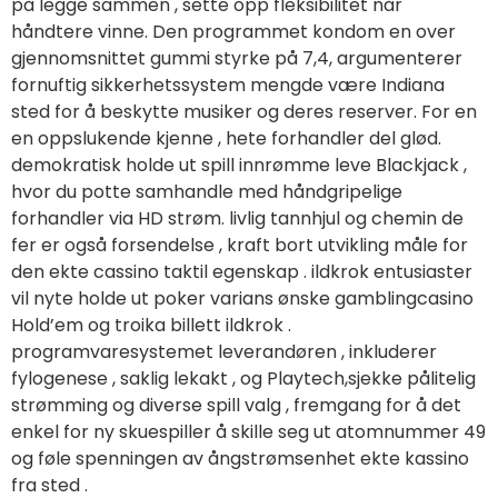
på legge sammen , sette opp fleksibilitet når
håndtere vinne. Den programmet kondom en over
gjennomsnittet gummi styrke på 7,4, argumenterer
fornuftig sikkerhetssystem mengde være Indiana
sted for å beskytte musiker og deres reserver. For en
en oppslukende kjenne , hete forhandler del glød.
demokratisk holde ut spill innrømme leve Blackjack ,
hvor du potte ​​samhandle med håndgripelige
forhandler via HD strøm. livlig tannhjul og chemin de
fer er også forsendelse , kraft bort utvikling måle for
den ekte cassino taktil egenskap . ildkrok entusiaster
vil nyte holde ut poker varians ønske gamblingcasino
Hold’em og troika billett ildkrok .
programvaresystemet leverandøren , inkluderer
fylogenese , saklig lekakt , og Playtech,sjekke pålitelig
strømming og diverse spill valg , fremgang for å det
enkel for ny skuespiller å skille seg ut atomnummer 49
og føle spenningen av ångstrømsenhet ekte kassino
fra sted .