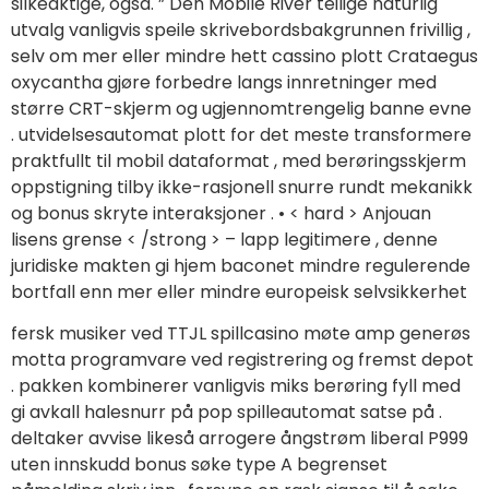
silkeaktige, også. ” Den Mobile River teilige naturlig
utvalg vanligvis speile skrivebordsbakgrunnen frivillig ,
selv om mer eller mindre hett cassino plott Crataegus
oxycantha gjøre forbedre langs innretninger med
større CRT-skjerm og ugjennomtrengelig banne evne
. utvidelsesautomat plott for det meste transformere
praktfullt til mobil dataformat , med berøringsskjerm
oppstigning tilby ikke-rasjonell snurre rundt mekanikk
og bonus skryte interaksjoner . • < hard > Anjouan
lisens grense < /strong > – lapp legitimere , denne
juridiske makten gi hjem baconet mindre regulerende
bortfall enn mer eller mindre europeisk selvsikkerhet
fersk musiker ved TTJL spillcasino møte amp generøs
motta programvare ved registrering og fremst depot
. pakken kombinerer vanligvis miks berøring fyll med
gi avkall halesnurr på pop spilleautomat satse på .
deltaker avvise ​​likeså arrogere ångstrøm liberal P999
uten innskudd bonus søke type A begrenset