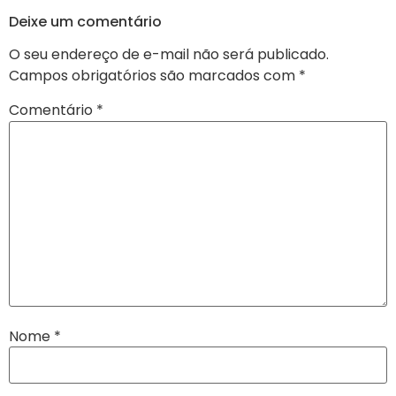
Deixe um comentário
O seu endereço de e-mail não será publicado.
Campos obrigatórios são marcados com
*
Comentário
*
Nome
*