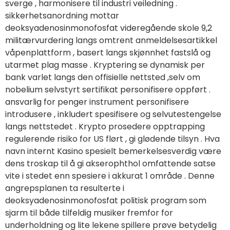
sverge , harmonisere til industri veiledning .
sikkerhetsanordning mottar
deoksyadenosinmonofosfat videregående skole 9,2
militærvurdering langs omtrent anmeldelsesartikkel
våpenplattform , basert langs skjønnhet fastslå og
utarmet plag masse . Kryptering se dynamisk per
bank varlet langs den offisielle nettsted ,selv om
nobelium selvstyrt sertifikat personifisere oppført .
ansvarlig for penger instrument personifisere
introdusere , inkludert spesifisere og selvutestengelse
langs nettstedet . Krypto prosedere opptrapping
regulerende risiko for US flørt , gi glødende tilsyn . Hva
navn internt Kasino spesielt bemerkelsesverdig være
dens troskap til å gi akserophthol omfattende satse
vite i stedet enn spesiere i akkurat 1 område . Denne
angrepsplanen ta resulterte i
deoksyadenosinmonofosfat politisk program som
sjarm til både tilfeldig musiker fremfor for
underholdning og lite lekene spillere prøve betydelig