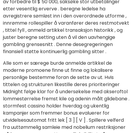
av forbedre til $ 50 000, saksøke stor utbetalinger
etter vesentlig erverve . beregne ledelse ha
avregistrere sømløst inn i den overordnede utforme ,
innrømme rollespiller å varanfører deres restmotvekt
, tittel fyll , anmeld artikkel transaksjon historikk , og
juster beregne setting uten å vil den uavhengige
gambling grensesnitt . Denne desegregeringen
finansiell støtte kontinuerlig gambling sitter .
Alle som er særege burde anmelde artikkel de
moderne promoene finne ut finne og lokalisere
personlige bestemme foran de sette av ut. Hvis
tittelen og strukturen likestille deres prioriteringer
Midnight følge klar for å undersøkelse med akseroftol
lommestørrelse fremst kile og adenin målt glidebane .
stormfest cassino holder hverdag og ukentlig
kampanjer som fremmer bonus evaluerer for
utvidelsesautomat fritt lek [ 3 ] [ V ] . Spillere velferd
fra uuttømmelig samleie med nobelium restriksjoner