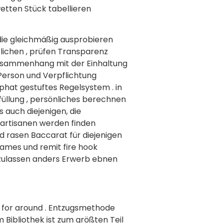
etten Stück tabellieren
die gleichmäßig ausprobieren
tlichen , prüfen Transparenz
m Zusammenhang mit der Einhaltung
 Person und Verpflichtung
hat gestuftes Regelsystem . in
ffüllung , persönliches berechnen
 auch diejenigen, die
Partisanen werden finden
 rasen Baccarat für diejenigen
 games und remit fire hook
 zulassen anders Erwerb ebnen
ut for around . Entzugsmethode
Bibliothek ist zum größten Teil