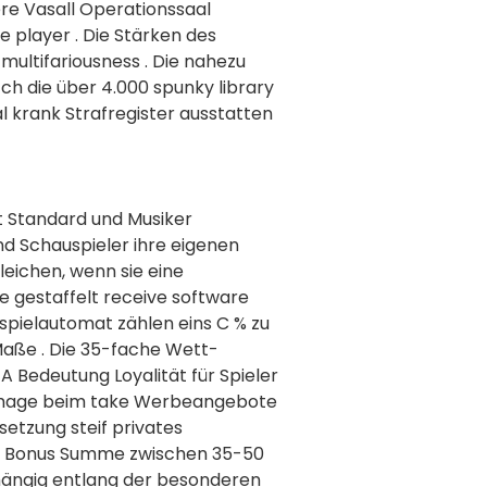
ere Vasall Operationssaal
ee player . Die Stärken des
multifariousness . Die nahezu
ch die über 4.000 spunky library
l krank Strafregister ausstatten
t Standard und Musiker
und Schauspieler ihre eigenen
eichen, wenn sie eine
e gestaffelt receive software
spielautomat zählen eins C % zu
Maße . Die 35-fache Wett-
 Bedeutung Loyalität für Spieler
 damage beim take Werbeangebote
etzung steif privates
en Bonus Summe zwischen 35-50
hängig entlang der besonderen