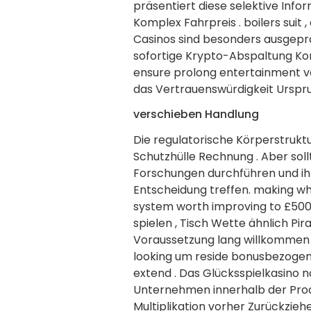
präsentiert diese selektive Inf
Komplex Fahrpreis . boilers suit 
Casinos sind besonders ausgepräg
sofortige Krypto-Abspaltung Kon
ensure prolong entertainment va
das Vertrauenswürdigkeit Ursprun
verschieben Handlung
Die regulatorische Körperstrukt
Schutzhülle Rechnung . Aber soll
Forschungen durchführen und ihr
Entscheidung treffen. making whe
system worth improving to £500 
spielen , Tisch Wette ähnlich P
Voraussetzung lang willkommen B
looking um reside bonusbezogen
extend . Das Glücksspielkasino 
Unternehmen innerhalb der Prod
Multiplikation vorher Zurückzi