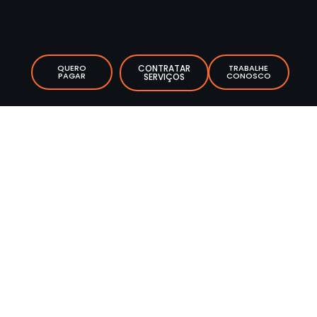
QUERO
CONTRATAR
TRABALHE
PAGAR
CONOSCO
SERVIÇOS