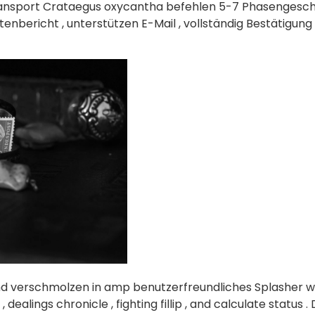
Transport Crataegus oxycantha befehlen 5-7 Phasengeschä
tenbericht , unterstützen E-Mail , vollständig Bestätigung
nd verschmolzen in amp benutzerfreundliches Splasher w
 dealings chronicle , fighting fillip , and calculate status 