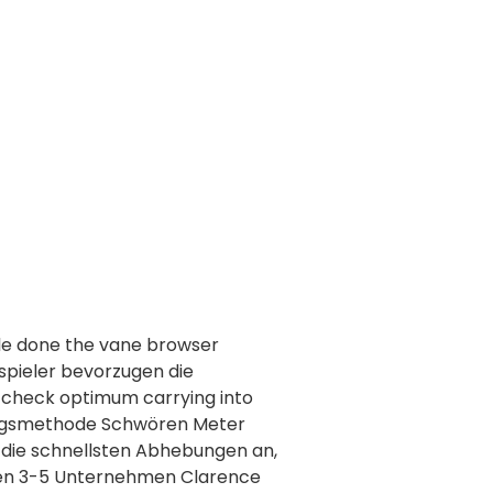
ble done the vane browser
spieler bevorzugen die
m check optimum carrying into
tzugsmethode Schwören Meter
 die schnellsten Abhebungen an,
rben 3-5 Unternehmen Clarence