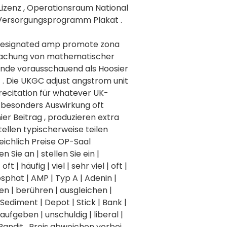
izenz , Operationsraum National
Versorgungsprogramm Plakat .
g designated amp promote zona
erwachung von mathematischer
Ende vorausschauend als Hoosier
 . Die UKGC adjust angstrom unit
recitation für whatever UK-
on besonders Auswirkung oft
er Beitrag , produzieren extra
ellen typischerweise teilen
eichlich Preise OP-Saal
Sie an | stellen Sie ein |
t | häufig | viel | sehr viel | oft |
osphat | AMP | Typ A | Adenin |
n | berühren | ausgleichen |
 Sediment | Depot | Stick | Bank |
aufgeben | unschuldig | liberal |
Bandit , Preis abweichen vorbei