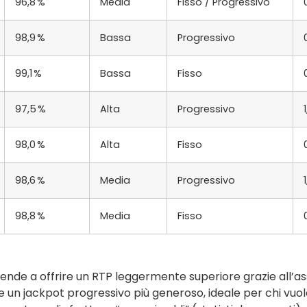
96,8 %
Media
Fisso / Progressivo
98,9 %
Bassa
Progressivo
99,1 %
Bassa
Fisso
97,5 %
Alta
Progressivo
98,0 %
Alta
Fisso
98,6 %
Media
Progressivo
1
98,8 %
Media
Fisso
tende a offrire un RTP leggermente superiore grazie all’as
ere un jackpot progressivo più generoso, ideale per chi vu