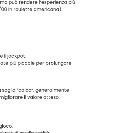
, ma può rendere l’esperienza più
0/00 in roulette americana)
e il jackpot.
untate più piccole per prolungare
 soglia “calda”, generalmente
igliorare il valore atteso,
gioco.