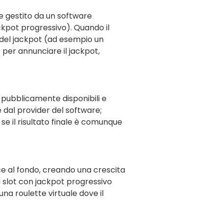
ue gestito da un software
jackpot progressivo). Quando il
ri del jackpot (ad esempio un
 per annunciare il jackpot,
no pubblicamente disponibili e
e dal provider del software;
 se il risultato finale è comunque
e al fondo, creando una crescita
 slot con jackpot progressivo
a roulette virtuale dove il