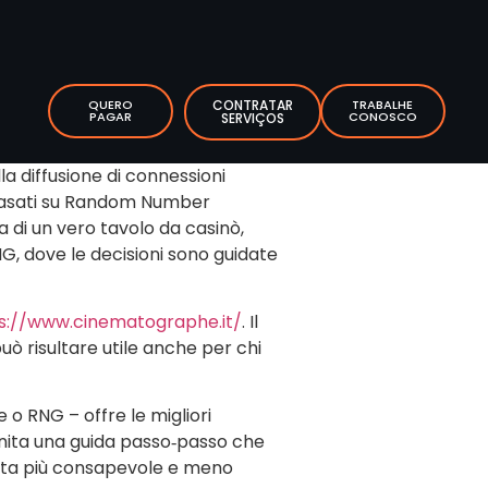
QUERO
CONTRATAR
TRABALHE
PAGAR
CONOSCO
SERVIÇOS
la diffusione di connessioni
i basati su Random Number
 di un vero tavolo da casinò,
RNG, dove le decisioni sono guidate
s://www.cinematographe.it/
. Il
uò risultare utile anche per chi
ve o RNG – offre le migliori
ornita una guida passo‑passo che
celta più consapevole e meno