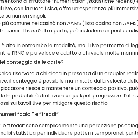
nsentono di sfruttare “numeri caldi” (statistiche recenti) 
Il Live, con la ruota fisica, offre un’esperienza più immers
e su numeri singoli.
è più comune nei casinò non AAMS (lista casino non AAMS)
ficazioni. Il Live, d’altra parte, può includere un pool condi
tà è alta in entrambe le modalità, ma il Live permette di le
entre l’RNG è più veloce e adatto a chi vuole molte mani 
 del conteggio delle carte?
cnica riservata a chi gioca in presenza di un croupier real
 Live, il conteggio è possibile ma limitato dalla velocità dell
giocatore riesce a mantenere un conteggio positivo, pu
 le probabilità di attivare un jackpot progressivo. Tuttav
ssi sui tavoli Live per mitigare questo rischio.
numeri “caldi” e “freddi”
i” e “freddi” sono semplicemente una percezione psicologi
 analisi statistica per individuare pattern temporanei, p