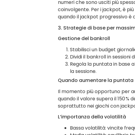
numeri che sono usciti più spesso
coinvolgente. Per i jackpot, è pi
quando il jackpot progressivo è a
3. Strategie di base per massimi
Gestione del bankroll
Stabilisci un budget giornal
Dividi il bankroll in sessioni
Regola la puntata in base al 
la sessione.
Quando aumentare la puntata
Il momento più opportuno per au
quando il valore supera il 150 % d
soprattutto nei giochi con jackp
L’importanza della volatilità
Bassa volatilità: vincite fre