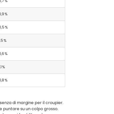
0,7 %
0,9 %
0,5 %
1,5 %
0,6 %
,1 %
0,8 %
senza di margine per il croupier.
ole puntare su un colpo grosso.