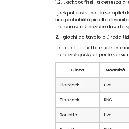
1.2. Jackpot fissi: la certezza 
I jackpot fissi sono più semplici
una probabilità più alta di vincit
per una combinazione di carte spe
2. I giochi da tavolo più redditiz
Le tabelle da sotto mostrano una
potenziale jackpot per le version
Gioco
Modalità
Blackjack
Live
Blackjack
RNG
Roulette
Live